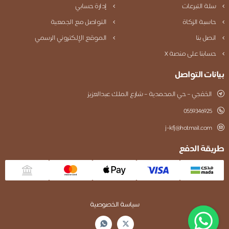
سلة التبرعات
إدارة حسابي
حاسبة الزكاة
التواصل مع الجمعية
اتصل بنا
الموقع الإلكتروني الرسمي
حسابنا على منصة X
بيانات التواصل
الخفجي – حي المحمدية – شارع الملك عبدالعزيز
0559346925
j-kfj@hotmail.com
طريقة الدفع
سياسة الخصوصية